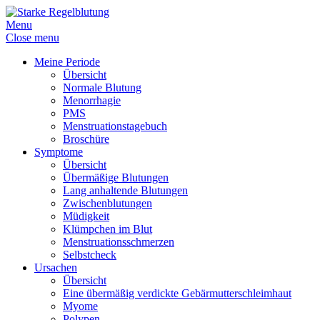
Menu
Close menu
Meine Periode
Übersicht
Normale Blutung
Menorrhagie
PMS
Menstruationstagebuch
Broschüre
Symptome
Übersicht
Übermäßige Blutungen
Lang anhaltende Blutungen
Zwischenblutungen
Müdigkeit
Klümpchen im Blut
Menstruationsschmerzen
Selbstcheck
Ursachen
Übersicht
Eine übermäßig verdickte Gebärmutterschleimhaut
Myome
Polypen