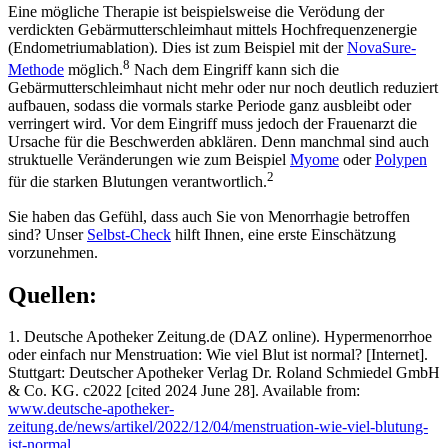
Eine mögliche Therapie ist beispielsweise die Verödung der
verdickten Gebärmutterschleimhaut mittels Hochfrequenzenergie
(Endometriumablation). Dies ist zum Beispiel mit der
NovaSure-
8
Methode
möglich.
Nach dem Eingriff kann sich die
Gebärmutterschleimhaut nicht mehr oder nur noch deutlich reduziert
aufbauen, sodass die vormals starke Periode ganz ausbleibt oder
verringert wird. Vor dem Eingriff muss jedoch der Frauenarzt die
Ursache für die Beschwerden abklären. Denn manchmal sind auch
struktuelle Veränderungen wie zum Beispiel
Myome
oder
Polypen
2
für die starken Blutungen verantwortlich.
Sie haben das Gefühl, dass auch Sie von Menorrhagie betroffen
sind? Unser
Selbst-Check
hilft Ihnen, eine erste Einschätzung
vorzunehmen.
Quellen:
1. Deutsche Apotheker Zeitung.de (DAZ online). Hypermenorrhoe
oder einfach nur Menstruation: Wie viel Blut ist normal? [Internet].
Stuttgart: Deutscher Apotheker Verlag Dr. Roland Schmiedel GmbH
& Co. KG. c2022 [cited 2024 June 28]. Available from:
www.deutsche-apotheker-
zeitung.de/news/artikel/2022/12/04/menstruation-wie-viel-blutung-
ist-normal