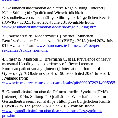
2. Gesundheitsinformation.de. Starke Regelblutung. [Internet].
Köln: Stiftung für Qualität und Wirtschaftlichkeit im
Gesundheitswesen, rechtsfähige Stiftung des bürgerlichen Rechts
(IQWIG). c2021. [cited 2024 June 28]. Available from:
www.gesundheitsinformation.de/starke-regelblutung.html
3. Frauenaerzte.de. Monatszyklus. [Internet]. München:
Berufsverband der Frauenärzte e.V. (BVF); c2018 [cited 2024 July
01]. Available from:
www.frauenaerzte-im-netz.de/koerper-
sexualitaet/zyklus-hormone/
4. Fraser IS, Mansour D, Breymann C, et al. Prevalence of heavy
menstrual bleeding and experiences of affected women in a
European patient survey. [Internet]. International Journal of
Gynecology & Obstetrics c2015, 196–200. [cited 2024 June 28].
Available from:
www.sciencedirect.com/science/article/abs/pii/S0020729214005955
5. Gesundheitsinformation.de. Prämenstruelles Syndrom (PMS).
[Internet]. Köln: Stiftung für Qualität und Wirtschaftlichkeit im
Gesundheitswesen, rechtsfähige Stiftung des bürgerlichen Rechts
(IQWIG). c2022. [cited 2024 June 28]. Available from:
www.gesundheitsinformation.de/praemenstruelles-syndrom-
pms.html