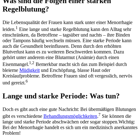
Was sind die Folgen einer starken
Regelblutung?
Die Lebensqualität der Frauen kann stark unter einer Menorrhagie
1
leiden.
Eine lange und starke Regelblutung kann den Alltag sehr
einschränken, da Betroffene – tagsüber und nachts – ihre Binden
oder Tampons häufig wechseln müssen. Eine starke Periode kann
auch die Gesundheit beeinflussen. Denn durch den erhöhten
Blutverlust kann es zu weiteren Beschwerden kommen. Dazu
gehört unter anderem eine Blutarmut (Anämie) durch einen
1,2
Eisenmangel.
Bemerkbar macht sich das zum Beispiel durch
bleierne
Müdigkeit
und Erschöpfung, blasse Haut oder
Kreislaufprobleme. Betroffene Frauen sind oft vergesslich, nervös
6
und gereizt.
Lange und starke Periode: Was tun?
Doch es gibt auch eine gute Nachricht: Bei übermäßigen Blutungen
7
gibt es verschiedene
Behandlungsmöglichkeiten
.
Sie können die
lange und starke Periode abschwächen oder sogar stoppen.Wichtig:
Bei der Menorrhagie handelt es sich um ein medizinisch anerkanntes
Problem!