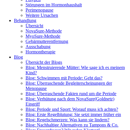
Störungen im Hormonhaushalt
Perimenopause
Weitere Ursachen
Behandlung
Übersicht
NovaSure-Methode
MyoSure-Methode
Gebärmutterentfernung
Ausschabung
Hormontherapie
Blog
Übersicht der Blogs
Blog: Menstruierende Mütter: Wie sage ich es meinem
Kind?
Blog: Schwimmen mit Periode: Geht das?
Blog: Überraschende Begleiterscheinungen der
Menopause
Blog: Überraschende Fakten rund um die Periode
Blog: Verhütung nach dem NovaSure(Goldnetz)
Eingriff
Blog: Periode und Sport: Worauf muss ich achten?
Blog: Erste Regelblutung: Sie setzt immer früher ein
Blog: Regelschmerzen: Was kann sie lindern?
Blog: Nachhaltige Alternativen zu Tampons & Co.