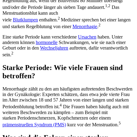
Regelblutung aus, wenn der Blutverlust 80 Milliliter übersteigt
1,2
und/oder die Periode länger als sieben Tage andauert.
Das
Menstruationsblut kann auch
2
viele
Blutklumpen
enthalten.
Mediziner sprechen bei einer langen
2
und starken Regelblutung von einer
Menorrhagie
.
Eine starke Periode kann verschiedene
Ursachen
haben. Unter
anderem können
hormonelle
Schwankungen, wie sie nach einer
Geburt oder in den
Wechseljahren
auftreten, dafür verantwortlich
2
sein.
Starke Periode: Wie viele Frauen sind
betroffen?
Menorrhagie zählt zu den am häufigsten auftretenden Beschwerden
in der Gynäkologie: Experten schätzen, dass etwa jede vierte Frau
im Alter zwischen 18 und 57 Jahren von einer langen und starken
4
Periodenblutung betroffen ist.
Die Frauen haben häufig auch mit
weiteren Beschwerden zu kämpfen – zum Beispiel mit
starken Periodenschmerzen, Kopfschmerzen oder einem
5
prämenstruellen Syndrom (PMS)
kurz vor der Menstruation.