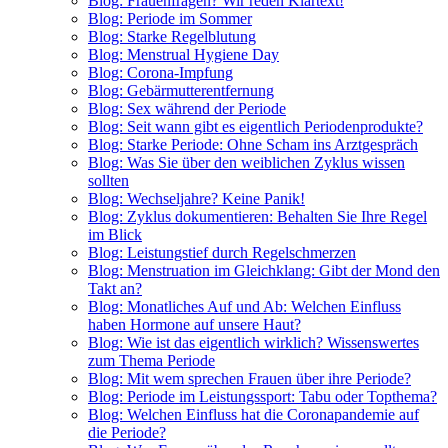
Blog: Frauenfragen? Wir reden Klartext!
Blog: Periode im Sommer
Blog: Starke Regelblutung
Blog: Menstrual Hygiene Day
Blog: Corona-Impfung
Blog: Gebärmutterentfernung
Blog: Sex während der Periode
Blog: Seit wann gibt es eigentlich Periodenprodukte?
Blog: Starke Periode: Ohne Scham ins Arztgespräch
Blog: Was Sie über den weiblichen Zyklus wissen
sollten
Blog: Wechseljahre? Keine Panik!
Blog: Zyklus dokumentieren: Behalten Sie Ihre Regel
im Blick
Blog: Leistungstief durch Regelschmerzen
Blog: Menstruation im Gleichklang: Gibt der Mond den
Takt an?
Blog: Monatliches Auf und Ab: Welchen Einfluss
haben Hormone auf unsere Haut?
Blog: Wie ist das eigentlich wirklich? Wissenswertes
zum Thema Periode
Blog: Mit wem sprechen Frauen über ihre Periode?
Blog: Periode im Leistungssport: Tabu oder Topthema?
Blog: Welchen Einfluss hat die Coronapandemie auf
die Periode?