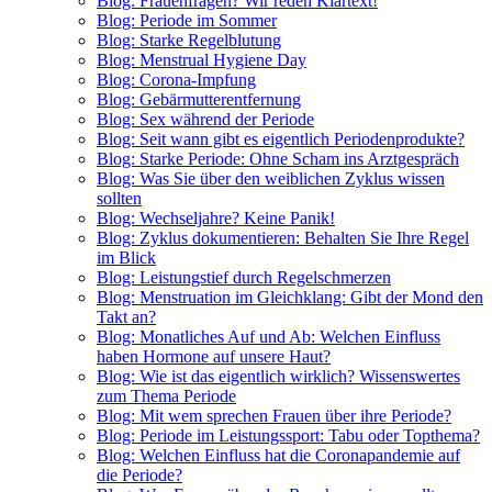
Blog: Frauenfragen? Wir reden Klartext!
Blog: Periode im Sommer
Blog: Starke Regelblutung
Blog: Menstrual Hygiene Day
Blog: Corona-Impfung
Blog: Gebärmutterentfernung
Blog: Sex während der Periode
Blog: Seit wann gibt es eigentlich Periodenprodukte?
Blog: Starke Periode: Ohne Scham ins Arztgespräch
Blog: Was Sie über den weiblichen Zyklus wissen
sollten
Blog: Wechseljahre? Keine Panik!
Blog: Zyklus dokumentieren: Behalten Sie Ihre Regel
im Blick
Blog: Leistungstief durch Regelschmerzen
Blog: Menstruation im Gleichklang: Gibt der Mond den
Takt an?
Blog: Monatliches Auf und Ab: Welchen Einfluss
haben Hormone auf unsere Haut?
Blog: Wie ist das eigentlich wirklich? Wissenswertes
zum Thema Periode
Blog: Mit wem sprechen Frauen über ihre Periode?
Blog: Periode im Leistungssport: Tabu oder Topthema?
Blog: Welchen Einfluss hat die Coronapandemie auf
die Periode?