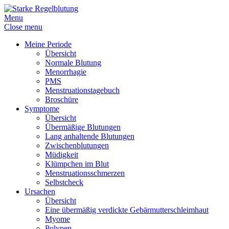
Menu
Close menu
Meine Periode
Übersicht
Normale Blutung
Menorrhagie
PMS
Menstruationstagebuch
Broschüre
Symptome
Übersicht
Übermäßige Blutungen
Lang anhaltende Blutungen
Zwischenblutungen
Müdigkeit
Klümpchen im Blut
Menstruationsschmerzen
Selbstcheck
Ursachen
Übersicht
Eine übermäßig verdickte Gebärmutterschleimhaut
Myome
Polypen