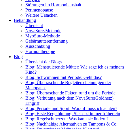
Störungen im Hormonhaushalt
Perimenopause
Weitere Ursachen
Behandlung
Übersicht
NovaSure-Methode
MyoSure-Methode
Gebärmutterentfernung
Ausschabung
Hormontherapie
Blog
Übersicht der Blogs
Blog: Menstruierende Mütter: Wie sage ich es meinem
Kind?
Blog: Schwimmen mit Periode: Geht das?
Blog: Überraschende Begleiterscheinungen der
Menopause
Blog: Überraschende Fakten rund um die Periode
Blog: Verhütung nach dem NovaSure(Goldnetz)
Eingriff
Blog: Periode und Sport: Worauf muss ich achten?
Blog: Erste Regelblutung: Sie setzt immer früher ein
Blog: Regelschmerzen: Was kann sie lindern?
Blog: Nachhaltige Alternativen zu Tampons & Co.