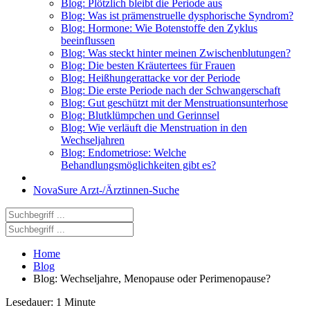
Blog: Plötzlich bleibt die Periode aus
Blog: Was ist prämenstruelle dysphorische Syndrom?
Blog: Hormone: Wie Botenstoffe den Zyklus
beeinflussen
Blog: Was steckt hinter meinen Zwischenblutungen?
Blog: Die besten Kräutertees für Frauen
Blog: Heißhungerattacke vor der Periode
Blog: Die erste Periode nach der Schwangerschaft
Blog: Gut geschützt mit der Menstruationsunterhose
Blog: Blutklümpchen und Gerinnsel
Blog: Wie verläuft die Menstruation in den
Wechseljahren
Blog: Endometriose: Welche
Behandlungsmöglichkeiten gibt es?
NovaSure Arzt-/Ärztinnen-Suche
Home
Blog
Blog: Wechseljahre, Menopause oder Perimenopause?
Lesedauer: 1 Minute