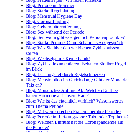
Blog: Frauenfragen? Wir reden Klartext!
Blog: Periode im Sommer
Blog: Starke Regelblutung
Blog: Menstrual Hygiene Day
Blog: Corona-Impfung
Blog: Gebärmutterentfernung
Blog: Sex während der Periode
Blog: Seit wann gibt es eigentlich Periodenprodukte?
Blog: Starke Periode: Ohne Scham ins Arztgespräch
Blog: Was Sie über den weiblichen Zyklus wissen
sollten
Blog: Wechseljahre? Keine Panik!
Blog: Zyklus dokumentieren: Behalten Sie Ihre Regel
im Blick
Blog: Leistungstief durch Regelschmerzen
Blog: Menstruation im Gleichklang: Gibt der Mond den
Takt an?
Blog: Monatliches Auf und Ab: Welchen Einfluss
haben Hormone auf unsere Haut?
Blog: Wie ist das eigentlich wirklich? Wissenswertes
zum Thema Periode
Blog: Mit wem sprechen Frauen über ihre Periode?
Blog: Periode im Leistungssport: Tabu oder Topthema?
Blog: Welchen Einfluss hat die Coronapandemie auf
die Periode?