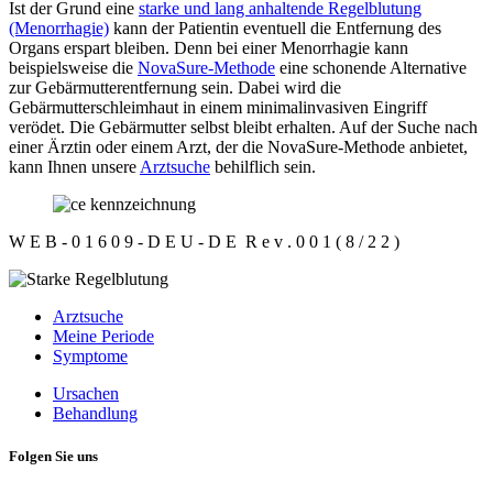
Ist der Grund eine
starke und lang anhaltende Regelblutung
(Menorrhagie)
kann der Patientin eventuell die Entfernung des
Organs erspart bleiben. Denn bei einer Menorrhagie kann
beispielsweise die
NovaSure-Methode
eine schonende Alternative
zur Gebärmutterentfernung sein. Dabei wird die
Gebärmutterschleimhaut in einem minimalinvasiven Eingriff
verödet. Die Gebärmutter selbst bleibt erhalten. Auf der Suche nach
einer Ärztin oder einem Arzt, der die NovaSure-Methode anbietet,
kann Ihnen unsere
Arztsuche
behilflich sein.
W E B - 0 1 6 0 9 - D E U - D E R e v . 0 0 1 ( 8 / 2 2 )
Arztsuche
Meine Periode
Symptome
Ursachen
Behandlung
Folgen Sie uns