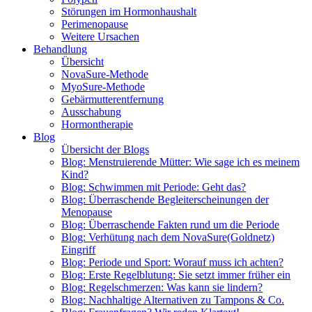
Störungen im Hormonhaushalt
Perimenopause
Weitere Ursachen
Behandlung
Übersicht
NovaSure-Methode
MyoSure-Methode
Gebärmutterentfernung
Ausschabung
Hormontherapie
Blog
Übersicht der Blogs
Blog: Menstruierende Mütter: Wie sage ich es meinem
Kind?
Blog: Schwimmen mit Periode: Geht das?
Blog: Überraschende Begleiterscheinungen der
Menopause
Blog: Überraschende Fakten rund um die Periode
Blog: Verhütung nach dem NovaSure(Goldnetz)
Eingriff
Blog: Periode und Sport: Worauf muss ich achten?
Blog: Erste Regelblutung: Sie setzt immer früher ein
Blog: Regelschmerzen: Was kann sie lindern?
Blog: Nachhaltige Alternativen zu Tampons & Co.