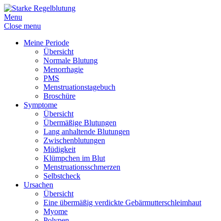
Menu
Close menu
Meine Periode
Übersicht
Normale Blutung
Menorrhagie
PMS
Menstruationstagebuch
Broschüre
Symptome
Übersicht
Übermäßige Blutungen
Lang anhaltende Blutungen
Zwischenblutungen
Müdigkeit
Klümpchen im Blut
Menstruationsschmerzen
Selbstcheck
Ursachen
Übersicht
Eine übermäßig verdickte Gebärmutterschleimhaut
Myome
Polypen