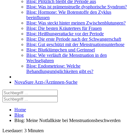
Blog: Plötzlich bleibt die Periode aus
Blog: Was ist prämenstruelle dysphorische Syndrom?
Blog: Hormone: Wie Botenstoffe den Zyklus
beeinflussen
Blog: Was steckt hinter meinen Zwischenblutungen?
Blog: Die besten Kräutertees für Frauen
Blog: Heißhungerattacke vor der Periode
Blog: Die erste Periode nach der Schwangerschaft
Blog: Gut geschützt mit der Menstruationsunterhose
Blog: Blutklümpchen und Gerinnsel
Blog: Wie verläuft die Menstruation in den
Wechseljahren
Blog: Endometriose: Welche
Behandlungsmöglichkeiten gibt es?
NovaSure Arzt-/Ärztinnen-Suche
Home
Blog
Blog: Meine Notfallkiste bei Menstruationsbeschwerden
Lesedauer: 3 Minuten