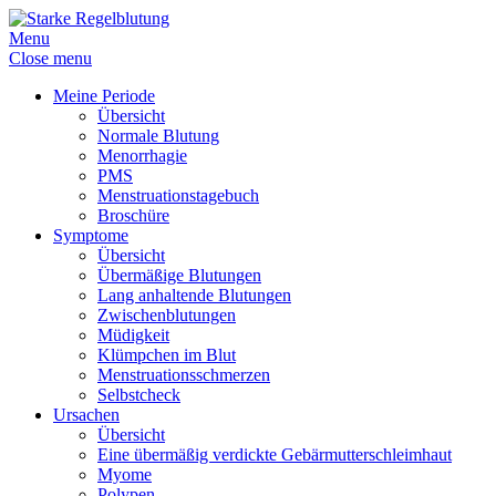
Menu
Close menu
Meine Periode
Übersicht
Normale Blutung
Menorrhagie
PMS
Menstruationstagebuch
Broschüre
Symptome
Übersicht
Übermäßige Blutungen
Lang anhaltende Blutungen
Zwischenblutungen
Müdigkeit
Klümpchen im Blut
Menstruationsschmerzen
Selbstcheck
Ursachen
Übersicht
Eine übermäßig verdickte Gebärmutterschleimhaut
Myome
Polypen