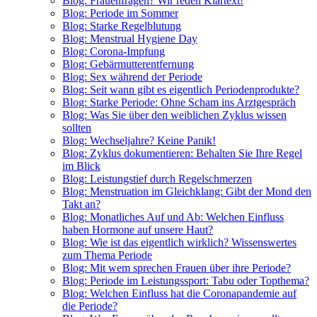
Blog: Frauenfragen? Wir reden Klartext!
Blog: Periode im Sommer
Blog: Starke Regelblutung
Blog: Menstrual Hygiene Day
Blog: Corona-Impfung
Blog: Gebärmutterentfernung
Blog: Sex während der Periode
Blog: Seit wann gibt es eigentlich Periodenprodukte?
Blog: Starke Periode: Ohne Scham ins Arztgespräch
Blog: Was Sie über den weiblichen Zyklus wissen
sollten
Blog: Wechseljahre? Keine Panik!
Blog: Zyklus dokumentieren: Behalten Sie Ihre Regel
im Blick
Blog: Leistungstief durch Regelschmerzen
Blog: Menstruation im Gleichklang: Gibt der Mond den
Takt an?
Blog: Monatliches Auf und Ab: Welchen Einfluss
haben Hormone auf unsere Haut?
Blog: Wie ist das eigentlich wirklich? Wissenswertes
zum Thema Periode
Blog: Mit wem sprechen Frauen über ihre Periode?
Blog: Periode im Leistungssport: Tabu oder Topthema?
Blog: Welchen Einfluss hat die Coronapandemie auf
die Periode?