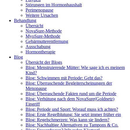
Störungen im Hormonhaushalt
Perimenopause
Weitere Ursachen
Behandlung
Übersicht
NovaSure-Methode
MyoSure-Methode
Gebärmutterentfernung
Ausschabung
Hormontherapie
Blog
Übersicht der Blogs
Blog: Menstruierende Mütter: Wie sage ich es meinem
Kind?
Blog: Schwimmen mit Periode: Geht das?
Blog: Überraschende Begleiterscheinungen der
Menopause
Blog: Überraschende Fakten rund um die Periode
Blog: Verhütung nach dem NovaSure(Goldnetz)
Eingriff
Blog: Periode und Sport: Worauf muss ich achten?
Blog: Erste Regelblutung: Sie setzt immer früher ein
Blog: Regelschmerzen: Was kann sie lindern?
Blog: Nachhaltige Alternativen zu Tampons & Co.