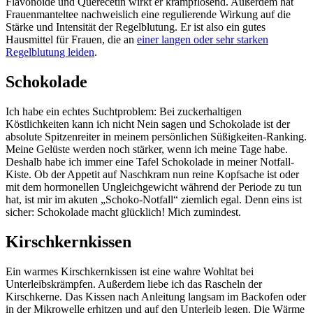
Flavonoide und Querecetin wirkt er krampflösend. Außerdem hat
Frauenmanteltee nachweislich eine regulierende Wirkung auf die
Stärke und Intensität der Regelblutung. Er ist also ein gutes
Hausmittel für Frauen, die an
einer langen oder sehr starken
Regelblutung leiden
.
Schokolade
Ich habe ein echtes Suchtproblem: Bei zuckerhaltigen
Köstlichkeiten kann ich nicht Nein sagen und Schokolade ist der
absolute Spitzenreiter in meinem persönlichen Süßigkeiten-Ranking.
Meine Gelüste werden noch stärker, wenn ich meine Tage habe.
Deshalb habe ich immer eine Tafel Schokolade in meiner Notfall-
Kiste. Ob der Appetit auf Naschkram nun reine Kopfsache ist oder
mit dem hormonellen Ungleichgewicht während der Periode zu tun
hat, ist mir im akuten „Schoko-Notfall“ ziemlich egal. Denn eins ist
sicher: Schokolade macht glücklich! Mich zumindest.
Kirschkernkissen
Ein warmes Kirschkernkissen ist eine wahre Wohltat bei
Unterleibskrämpfen. Außerdem liebe ich das Rascheln der
Kirschkerne. Das Kissen nach Anleitung langsam im Backofen oder
in der Mikrowelle erhitzen und auf den Unterleib legen. Die Wärme