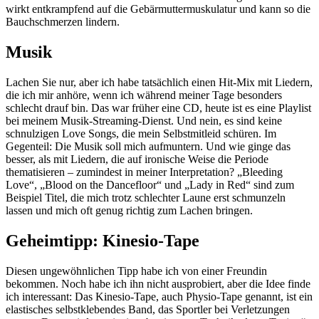
wirkt entkrampfend auf die Gebärmuttermuskulatur und kann so die
Bauchschmerzen lindern.
Musik
Lachen Sie nur, aber ich habe tatsächlich einen Hit-Mix mit Liedern,
die ich mir anhöre, wenn ich während meiner Tage besonders
schlecht drauf bin. Das war früher eine CD, heute ist es eine Playlist
bei meinem Musik-Streaming-Dienst. Und nein, es sind keine
schnulzigen Love Songs, die mein Selbstmitleid schüren. Im
Gegenteil: Die Musik soll mich aufmuntern. Und wie ginge das
besser, als mit Liedern, die auf ironische Weise die Periode
thematisieren – zumindest in meiner Interpretation? „Bleeding
Love“, „Blood on the Dancefloor“ und „Lady in Red“ sind zum
Beispiel Titel, die mich trotz schlechter Laune erst schmunzeln
lassen und mich oft genug richtig zum Lachen bringen.
Geheimtipp: Kinesio-Tape
Diesen ungewöhnlichen Tipp habe ich von einer Freundin
bekommen. Noch habe ich ihn nicht ausprobiert, aber die Idee finde
ich interessant: Das Kinesio-Tape, auch Physio-Tape genannt, ist ein
elastisches selbstklebendes Band, das Sportler bei Verletzungen